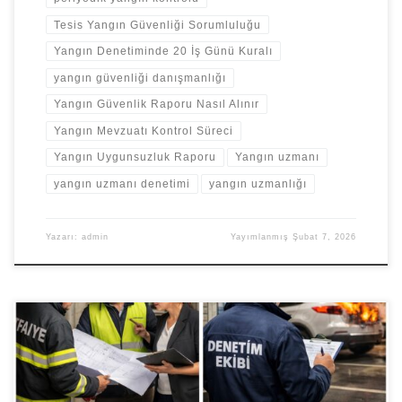
Tesis Yangın Güvenliği Sorumluluğu
Yangın Denetiminde 20 İş Günü Kuralı
yangın güvenliği danışmanlığı
Yangın Güvenlik Raporu Nasıl Alınır
Yangın Mevzuatı Kontrol Süreci
Yangın Uygunsuzluk Raporu
Yangın uzmanı
yangın uzmanı denetimi
yangın uzmanlığı
Yazarı:
admin
Yayımlanmış
Şubat 7, 2026
YANGIN GÜVENLİĞİ DENETİMLERİ VE UZMANLIK SİSTEMİ (Panel
Tartışması – Soru Cevap Derlemesi) 1. Yangın Güvenliği
Denetimlerinde Mevcut Durum
Soru: Türkiye’de yangın güvenliği