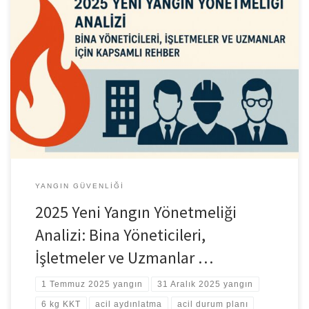
2025 Yeni Yangın Yönetmeliği Analizi: Bina Yöneticileri, İşletmeler
ve Uzmanlar İçin Kapsamlı Rehber Türkiye’de yangın güvenliği
mevzuatı, 1 Temmuz 2025 tarihinde 32943 sayılı Resmî Gazete’de
yayımlanan “Binaların Yangından Korunması Hakkında Yönetmelikte
Değişiklik Yapılmasına Dair Yönetmelik” ile yeni bir döneme
girmiştir. Bu değişiklik, mevcut binalar için kritik bir son tarih […]
YANGIN GÜVENLIĞI
2025 Yeni Yangın Yönetmeliği
Analizi: Bina Yöneticileri,
İşletmeler ve Uzmanlar …
1 Temmuz 2025 yangın
31 Aralık 2025 yangın
6 kg KKT
acil aydınlatma
acil durum planı