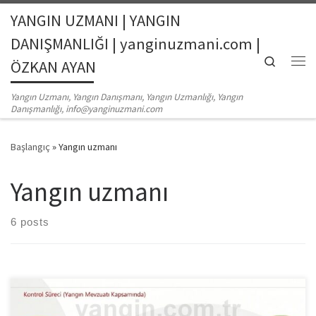
YANGIN UZMANI | YANGIN
Skip to content
DANIŞMANLIĞI | yanginuzmani.com |
Search
ÖZKAN AYAN
Me
Yangın Uzmanı, Yangın Danışmanı, Yangın Uzmanlığı, Yangın
Danışmanlığı, info@yanginuzmani.com
Başlangıç
»
Yangın uzmanı
Yangın uzmanı
6 posts