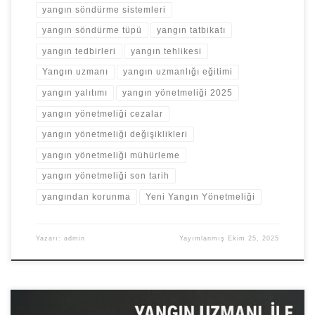
yangın söndürme sistemleri
yangın söndürme tüpü
yangın tatbikatı
yangın tedbirleri
yangın tehlikesi
Yangın uzmanı
yangın uzmanlığı eğitimi
yangın yalıtımı
yangın yönetmeliği 2025
yangın yönetmeliği cezalar
yangın yönetmeliği değişiklikleri
yangın yönetmeliği mühürleme
yangın yönetmeliği son tarih
yangından korunma
Yeni Yangın Yönetmeliği
Yazarı:
admin
Yayımlanmış
Ekim 25, 2025