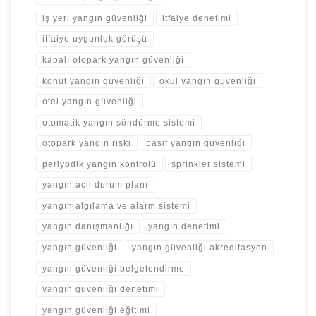
iş yeri yangın güvenliği
itfaiye denetimi
itfaiye uygunluk görüşü
kapalı otopark yangın güvenliği
konut yangın güvenliği
okul yangın güvenliği
otel yangın güvenliği
otomatik yangın söndürme sistemi
otopark yangın riski
pasif yangın güvenliği
periyodik yangın kontrolü
sprinkler sistemi
yangın acil durum planı
yangın algılama ve alarm sistemi
yangın danışmanlığı
yangın denetimi
yangın güvenliği
yangın güvenliği akreditasyon
yangın güvenliği belgelendirme
yangın güvenliği denetimi
yangın güvenliği eğitimi