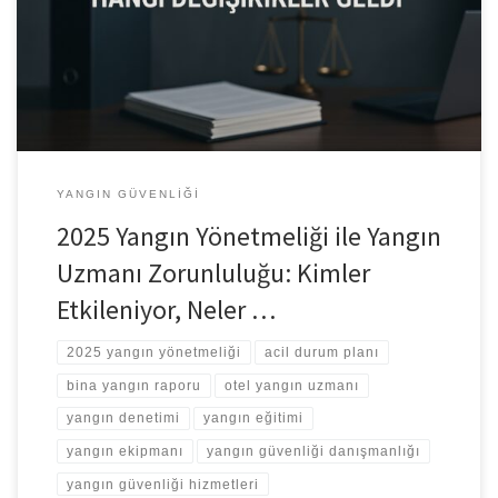
tarihinde yürürlüğe giren ve “Binaların Yangından Korunması
Hakkında Yönetmelik”te yapılan değişikliklerle birlikte, artık pek
çok bina ve tesis için yangın uzmanı ile çalışma zorunluluğu resmen
[…]
YANGIN GÜVENLIĞI
2025 Yangın Yönetmeliği ile Yangın
Uzmanı Zorunluluğu: Kimler
Etkileniyor, Neler …
2025 yangın yönetmeliği
acil durum planı
bina yangın raporu
otel yangın uzmanı
yangın denetimi
yangın eğitimi
yangın ekipmanı
yangın güvenliği danışmanlığı
yangın güvenliği hizmetleri