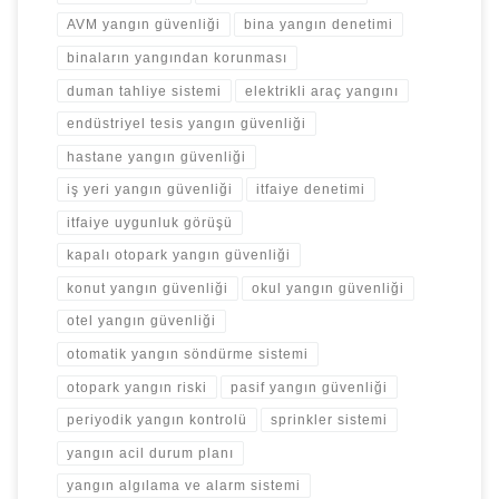
AVM yangın güvenliği
bina yangın denetimi
binaların yangından korunması
duman tahliye sistemi
elektrikli araç yangını
endüstriyel tesis yangın güvenliği
hastane yangın güvenliği
iş yeri yangın güvenliği
itfaiye denetimi
itfaiye uygunluk görüşü
kapalı otopark yangın güvenliği
konut yangın güvenliği
okul yangın güvenliği
otel yangın güvenliği
otomatik yangın söndürme sistemi
otopark yangın riski
pasif yangın güvenliği
periyodik yangın kontrolü
sprinkler sistemi
yangın acil durum planı
yangın algılama ve alarm sistemi