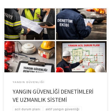
YANGIN GÜVENLİĞİ DENETİMLERİ VE UZMANLIK SİSTEMİ (Panel
Tartışması – Soru Cevap Derlemesi) 1. Yangın Güvenliği
Denetimlerinde Mevcut Durum
Soru: Türkiye’de yangın güvenliği
konusunda nerede durumdayız?
Cevap: Türkiye, yangın
güvenliği açısından tasarım ve projelendirme aşamasında ciddi bir
gelişim göstermiştir. Ulusal yönetmeliklerin yanı sıra uluslararası
standartlar yakından takip […]
YANGIN GÜVENLIĞI
YANGIN GÜVENLİĞİ DENETİMLERİ
VE UZMANLIK SİSTEMİ
acil durum planı
aktif yangın güvenliği