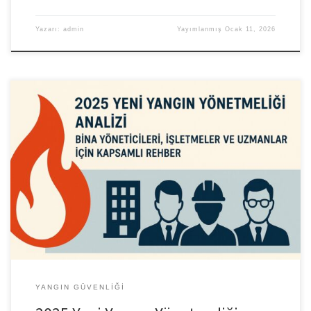
Yazarı:
admin
Yayımlanmış
Ocak 11, 2026
2025 Yeni Yangın Yönetmeliği Analizi: Bina Yöneticileri, İşletmeler
ve Uzmanlar İçin Kapsamlı Rehber Türkiye’de yangın güvenliği
mevzuatı, 1 Temmuz 2025 tarihinde 32943 sayılı Resmî Gazete’de
yayımlanan “Binaların Yangından Korunması Hakkında Yönetmelikte
Değişiklik Yapılmasına Dair Yönetmelik” ile yeni bir döneme
girmiştir. Bu değişiklik, mevcut binalar için kritik bir son tarih […]
YANGIN GÜVENLIĞI