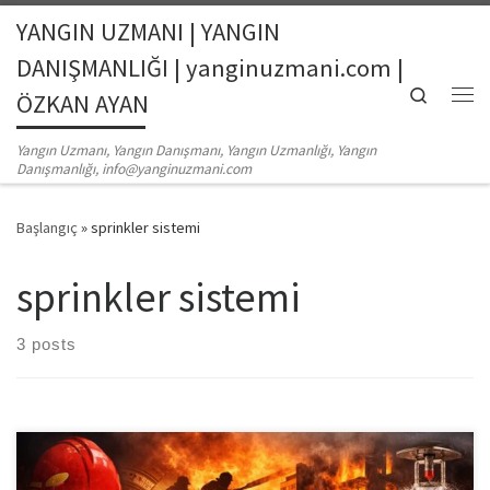
YANGIN UZMANI | YANGIN
Skip to content
DANIŞMANLIĞI | yanginuzmani.com |
Search
ÖZKAN AYAN
Me
Yangın Uzmanı, Yangın Danışmanı, Yangın Uzmanlığı, Yangın
Danışmanlığı, info@yanginuzmani.com
Başlangıç
»
sprinkler sistemi
sprinkler sistemi
3 posts