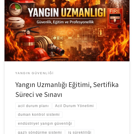
Yangın Uzmanlığı: Eğitim, Sertifika ve Sınav Süreci *AŞAĞIDAKİ
BİLGİLER TEORİK OLARAK VERİLMİŞTİR, YÖNETMELİK
DEĞİŞİKLİĞİNE İSTİNADEN BİLGİLER GÜNCELLENECEKTİR. 1. Giriş
Yangın güvenliği alanında artan mevzuat düzenlemeleri,
yapılaşma yoğunluğu ve endüstriyel risklerin büyümesi; bu alanda
yetkin ve belgeli uzman ihtiyacını önemli ölçüde artırmıştır. Yangın
Uzmanlığı, yalnızca teknik bilgiye dayalı bir […]
YANGIN GÜVENLIĞI
Yangın Uzmanlığı Eğitimi, Sertifika
Süreci ve Sınavı
acil durum planı
Acil Durum Yönetimi
duman kontrol sistemi
endüstriyel yangın güvenliği
gazlı söndürme sistemi
iş sürekliliği