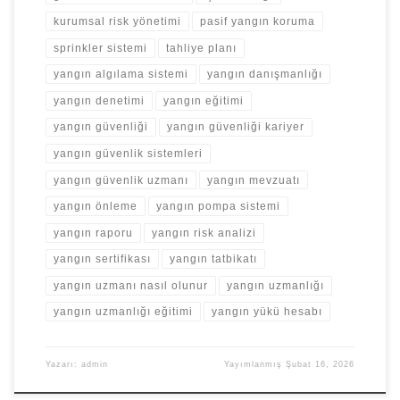
kurumsal risk yönetimi
pasif yangın koruma
sprinkler sistemi
tahliye planı
yangın algılama sistemi
yangın danışmanlığı
yangın denetimi
yangın eğitimi
yangın güvenliği
yangın güvenliği kariyer
yangın güvenlik sistemleri
yangın güvenlik uzmanı
yangın mevzuatı
yangın önleme
yangın pompa sistemi
yangın raporu
yangın risk analizi
yangın sertifikası
yangın tatbikatı
yangın uzmanı nasıl olunur
yangın uzmanlığı
yangın uzmanlığı eğitimi
yangın yükü hesabı
Yazarı:
admin
Yayımlanmış
Şubat 16, 2026