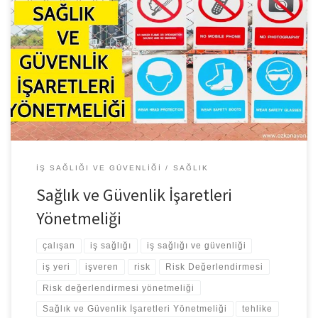
Sağlık ve Güvenlik İşaretleri Yönetmeliği İşveren iş yerinde
gerçekleştirilen risk değerlendirmesi sonuçlarına göre iş yerindeki
risklerin ortadan kaldırılamadığı veya yeterince azaltılamadığı
durumlarda sağlık ve güvenlik işaretlerini bulundurur ve uygun
yerlerde kullanılmasını sağlar. İş yerinde kullanılan sağlık ve
güvenlik işaretleri hakkında çalışanları veya temsilcileri bilgilendirir
eğitim almalarını sağlar ve görüşlerine […]
İŞ SAĞLIĞI VE GÜVENLIĞI
SAĞLIK
Sağlık ve Güvenlik İşaretleri
Yönetmeliği
çalışan
iş sağlığı
iş sağlığı ve güvenliği
iş yeri
işveren
risk
Risk Değerlendirmesi
Risk değerlendirmesi yönetmeliği
Sağlık ve Güvenlik İşaretleri Yönetmeliği
tehlike