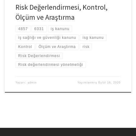
Risk Değerlendirmesi, Kontrol,
Ölçüm ve Araştırma
4857
6331
iş kanunu
iş sağlığı ve güvenliği kanunu
isg kanunu
Kontrol
Ölçüm ve Araştırma
risk
Risk Değerlendirmesi
Risk değerlendirmesi yönetmeliği
Yazarı:
admin
Yayımlanmış
Eylül 16, 2020