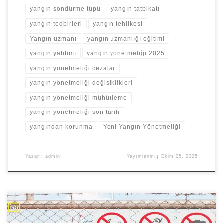
yangın söndürme tüpü
yangın tatbikatı
yangın tedbirleri
yangın tehlikesi
Yangın uzmanı
yangın uzmanlığı eğitimi
yangın yalıtımı
yangın yönetmeliği 2025
yangın yönetmeliği cezalar
yangın yönetmeliği değişiklikleri
yangın yönetmeliği mühürleme
yangın yönetmeliği son tarih
yangından korunma
Yeni Yangın Yönetmeliği
Yazarı:
admin
Yayımlanmış
Ekim 25, 2025