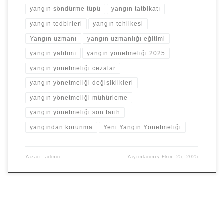
yangın söndürme tüpü
yangın tatbikatı
yangın tedbirleri
yangın tehlikesi
Yangın uzmanı
yangın uzmanlığı eğitimi
yangın yalıtımı
yangın yönetmeliği 2025
yangın yönetmeliği cezalar
yangın yönetmeliği değişiklikleri
yangın yönetmeliği mühürleme
yangın yönetmeliği son tarih
yangından korunma
Yeni Yangın Yönetmeliği
Yazarı:
admin
Yayımlanmış
Ekim 25, 2025