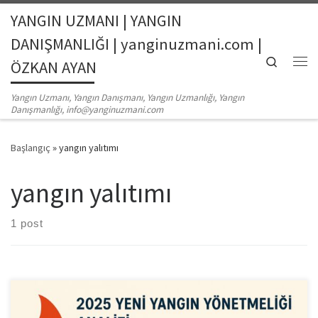
YANGIN UZMANI | YANGIN
Skip to content
DANIŞMANLIĞI | yanginuzmani.com |
Search
ÖZKAN AYAN
Me
Yangın Uzmanı, Yangın Danışmanı, Yangın Uzmanlığı, Yangın
Danışmanlığı, info@yanginuzmani.com
Başlangıç
»
yangın yalıtımı
yangın yalıtımı
1 post