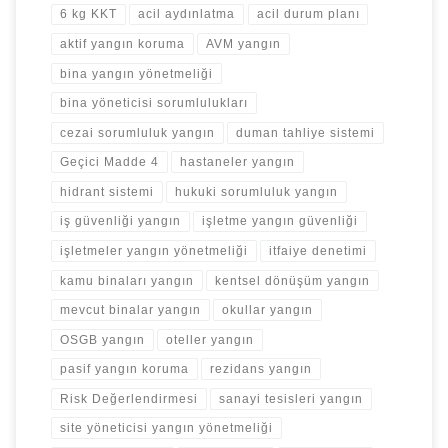
6 kg KKT
acil aydınlatma
acil durum planı
aktif yangın koruma
AVM yangın
bina yangın yönetmeliği
bina yöneticisi sorumlulukları
cezai sorumluluk yangın
duman tahliye sistemi
Geçici Madde 4
hastaneler yangın
hidrant sistemi
hukuki sorumluluk yangın
iş güvenliği yangın
işletme yangın güvenliği
işletmeler yangın yönetmeliği
itfaiye denetimi
kamu binaları yangın
kentsel dönüşüm yangın
mevcut binalar yangın
okullar yangın
OSGB yangın
oteller yangın
pasif yangın koruma
rezidans yangın
Risk Değerlendirmesi
sanayi tesisleri yangın
site yöneticisi yangın yönetmeliği