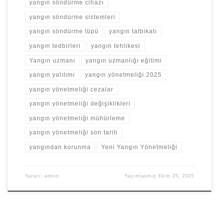
yangın söndürme cihazı
yangın söndürme sistemleri
yangın söndürme tüpü
yangın tatbikatı
yangın tedbirleri
yangın tehlikesi
Yangın uzmanı
yangın uzmanlığı eğitimi
yangın yalıtımı
yangın yönetmeliği 2025
yangın yönetmeliği cezalar
yangın yönetmeliği değişiklikleri
yangın yönetmeliği mühürleme
yangın yönetmeliği son tarih
yangından korunma
Yeni Yangın Yönetmeliği
Yazarı:
admin
Yayımlanmış
Ekim 25, 2025