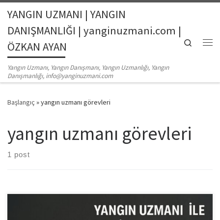
YANGIN UZMANI | YANGIN
Skip to content
DANIŞMANLIĞI | yanginuzmani.com |
Search
ÖZKAN AYAN
Me
Yangın Uzmanı, Yangın Danışmanı, Yangın Uzmanlığı, Yangın
Danışmanlığı, info@yanginuzmani.com
Başlangıç
»
yangın uzmanı görevleri
yangın uzmanı görevleri
1 post