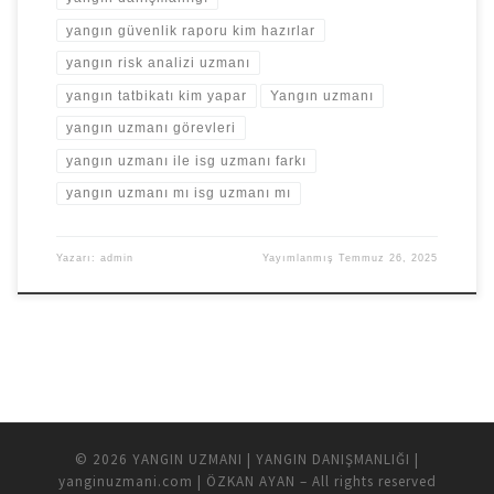
yangın güvenlik raporu kim hazırlar
yangın risk analizi uzmanı
yangın tatbikatı kim yapar
Yangın uzmanı
yangın uzmanı görevleri
yangın uzmanı ile isg uzmanı farkı
yangın uzmanı mı isg uzmanı mı
Yazarı:
admin
Yayımlanmış
Temmuz 26, 2025
© 2026
YANGIN UZMANI | YANGIN DANIŞMANLIĞI |
yanginuzmani.com | ÖZKAN AYAN
– All rights reserved