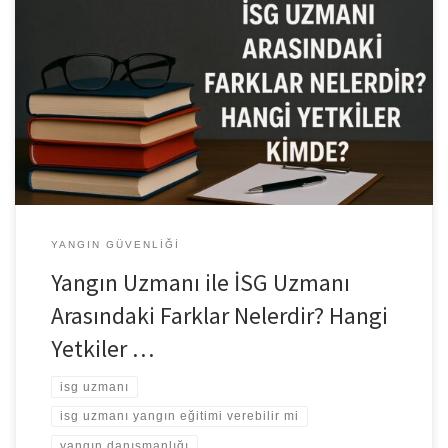
Yangın Uzmanı ile İSG Uzmanı Arasındaki Farklar Nelerdir? Hangi
Yetkiler Kimde? Türkiye’de iş sağlığı ve güvenliği alanında son
yıllarda birçok yeni meslek tanımı ortaya çıkmıştır. Bu mesleklerden
ikisi olan “Yangın Uzmanı” ve “İSG Uzmanı”, zaman zaman
karıştırılsa da görev, yetki ve sorumluluk alanları bakımından
birbirinden oldukça farklıdır. Özellikle 2025 […]
YANGIN GÜVENLIĞI
Yangın Uzmanı ile İSG Uzmanı
Arasındaki Farklar Nelerdir? Hangi
Yetkiler …
isg uzmanı
isg uzmanı yangın eğitimi verebilir mi
yangın danışmanlığı