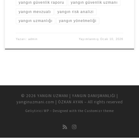
yangın güvenlik raporu
yangın güvenlik uzmanı
yangın mevzuatı
yangın risk analizi
yangın uzmanlığı
yangın yönetmeliği
Yazarı:
admin
Yayımlanmış
Ocak 10, 2026
© 2026
YANGIN UZMANI | YANGIN DANIŞMANLIĞI |
yanginuzmani.com | ÖZKAN AYAN
– All rights reserved
Geliştirici
WP
– Designed with the
Customizr theme