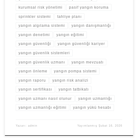
kurumsal risk yönetimi
pasif yangın koruma
sprinkler sistemi
tahliye planı
yangın algılama sistemi
yangın danışmanlığı
yangın denetimi
yangın eğitimi
yangın güvenliği
yangın güvenliği kariyer
yangın güvenlik sistemleri
yangın güvenlik uzmanı
yangın mevzuatı
yangın önleme
yangın pompa sistemi
yangın raporu
yangın risk analizi
yangın sertifikası
yangın tatbikatı
yangın uzmanı nasıl olunur
yangın uzmanlığı
yangın uzmanlığı eğitimi
yangın yükü hesabı
Yazarı:
admin
Yayımlanmış
Şubat 16, 2026