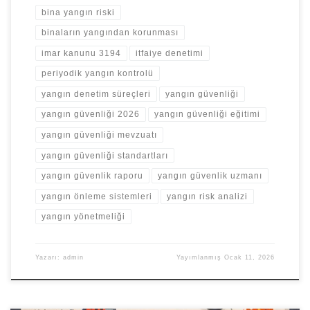
bina yangın riski
binaların yangından korunması
imar kanunu 3194
itfaiye denetimi
periyodik yangın kontrolü
yangın denetim süreçleri
yangın güvenliği
yangın güvenliği 2026
yangın güvenliği eğitimi
yangın güvenliği mevzuatı
yangın güvenliği standartları
yangın güvenlik raporu
yangın güvenlik uzmanı
yangın önleme sistemleri
yangın risk analizi
yangın yönetmeliği
Yazarı:
admin
Yayımlanmış
Ocak 11, 2026