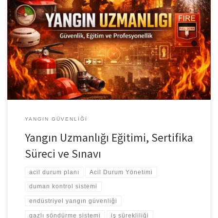
Yangın Uzmanlığı: Eğitim, Sertifika ve Sınav Süreci *AŞAĞIDAKİ
BİLGİLER TEORİK OLARAK VERİLMİŞTİR, YÖNETMELİK
DEĞİŞİKLİĞİNE İSTİNADEN BİLGİLER GÜNCELLENECEKTİR. 1. Giriş
Yangın güvenliği alanında artan mevzuat düzenlemeleri,
yapılaşma yoğunluğu ve endüstriyel risklerin büyümesi; bu alanda
yetkin ve belgeli uzman ihtiyacını önemli ölçüde artırmıştır. Yangın
Uzmanlığı, yalnızca teknik bilgiye dayalı bir […]
YANGIN GÜVENLIĞI
Yangın Uzmanlığı Eğitimi, Sertifika
Süreci ve Sınavı
acil durum planı
Acil Durum Yönetimi
duman kontrol sistemi
endüstriyel yangın güvenliği
gazlı söndürme sistemi
iş sürekliliği