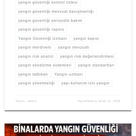
yangın güvenliği kontrol listesi
yangın güvenliği mevzuat danışmanlığı
yangın güvenliği periyodik bakım
yangın güvenliği raporu
Yangın Güvenliği Uzmanı
yangın kapısı
yangın merdiveni
yangın mevzuatı
yangın risk analizi
yangın risk değerlendirmesi
yangın söndürme sistemleri
yangın standartları
yangın tatbikatı
Yangın uzmanı
yangın yönetmeliği
yapı kullanım izni yangın
Yazarı:
admin
Yayımlanmış
Ocak 11, 2026