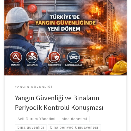
Giriş Konuşması Öncelikle hepiniz hoş geldiniz.Açıkçası hafta sonu
olduğu için bu kadar yoğun bir katılım beklemiyordum. Bu nedenle
ayrıca teşekkür ediyorum. Bu organizasyonda emeği geçen
herkese, özellikle hocamıza teşekkür ediyorum.Bu tür toplantılar
bizler için son derece kıymetli. Sahadan gelen görüşler, sorular ve
geri bildirimler bizim için yol gösterici oluyor. Bugün […]
YANGIN GÜVENLIĞI
Yangın Güvenliği ve Binaların
Periyodik Kontrolü Konuşması
Acil Durum Yönetimi
bina denetimi
bina güvenliği
bina periyodik muayenesi