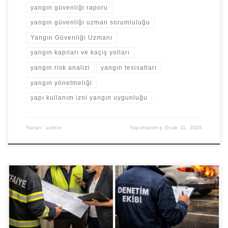
yangın güvenliği raporu
yangın güvenliği uzman sorumluluğu
Yangın Güvenliği Uzmanı
yangın kapıları ve kaçış yolları
yangın risk analizi
yangın tesisatları
yangın yönetmeliği
yapı kullanım izni yangın uygunluğu
Yazarı:
admin
Yayımlanmış
Ocak 11, 2026
YANGIN GÜVENLİĞİ DENETİMLERİ VE UZMANLIK SİSTEMİ (Panel
Tartışması – Soru Cevap Derlemesi) 1. Yangın Güvenliği
Denetimlerinde Mevcut Durum
Soru: Türkiye’de yangın güvenliği