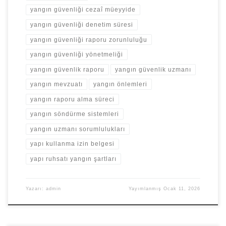
yangın güvenliği cezaî müeyyide
yangın güvenliği denetim süresi
yangın güvenliği raporu zorunluluğu
yangın güvenliği yönetmeliği
yangın güvenlik raporu
yangın güvenlik uzmanı
yangın mevzuatı
yangın önlemleri
yangın raporu alma süreci
yangın söndürme sistemleri
yangın uzmanı sorumlulukları
yapı kullanma izin belgesi
yapı ruhsatı yangın şartları
Yazarı:
admin
Yayımlanmış
Ocak 11, 2026