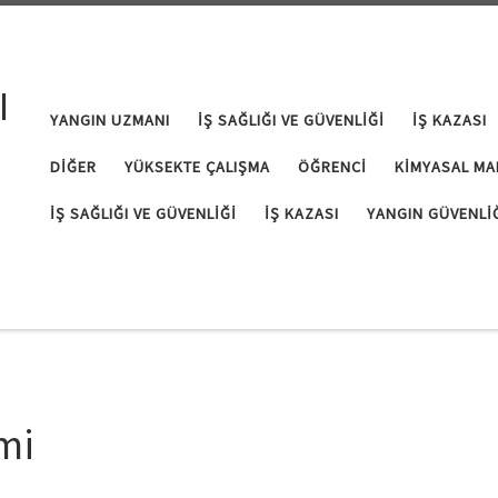
I
YANGIN UZMANI
İŞ SAĞLIĞI VE GÜVENLIĞI
İŞ KAZASI
DIĞER
YÜKSEKTE ÇALIŞMA
ÖĞRENCI
KIMYASAL MA
İŞ SAĞLIĞI VE GÜVENLIĞI
İŞ KAZASI
YANGIN GÜVENLI
mi