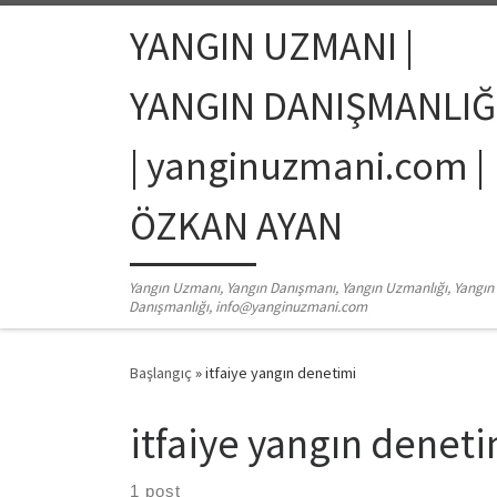
Skip to content
YANGIN UZMANI |
YANGIN DANIŞMANLIĞ
| yanginuzmani.com |
ÖZKAN AYAN
Yangın Uzmanı, Yangın Danışmanı, Yangın Uzmanlığı, Yangın
Danışmanlığı, info@yanginuzmani.com
Başlangıç
»
itfaiye yangın denetimi
itfaiye yangın deneti
1 post