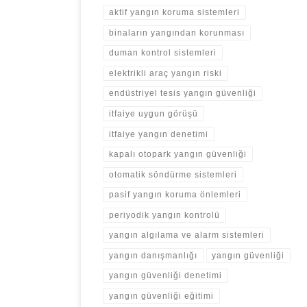
aktif yangın koruma sistemleri
binaların yangından korunması
duman kontrol sistemleri
elektrikli araç yangın riski
endüstriyel tesis yangın güvenliği
itfaiye uygun görüşü
itfaiye yangın denetimi
kapalı otopark yangın güvenliği
otomatik söndürme sistemleri
pasif yangın koruma önlemleri
periyodik yangın kontrolü
yangın algılama ve alarm sistemleri
yangın danışmanlığı
yangın güvenliği
yangın güvenliği denetimi
yangın güvenliği eğitimi