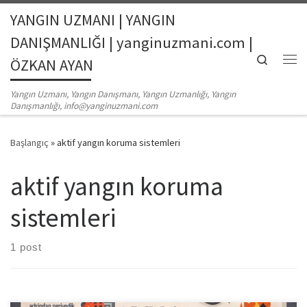
YANGIN UZMANI | YANGIN
Skip to content
DANIŞMANLIĞI | yanginuzmani.com |
Search
ÖZKAN AYAN
Me
Yangın Uzmanı, Yangın Danışmanı, Yangın Uzmanlığı, Yangın
Danışmanlığı, info@yanginuzmani.com
Başlangıç
»
aktif yangın koruma sistemleri
aktif yangın koruma
sistemleri
1 post