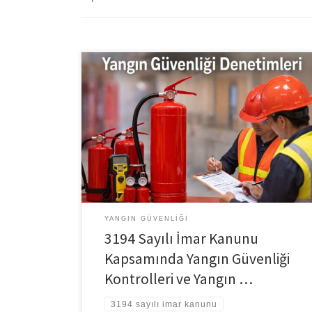
3194 Sayılı İmar Kanunu Kapsamında Yangın Güvenliği
Kontrolleri ve Yangın Güvenlik Uzmanlarının Rolü
Türkiye’de yapı güvenliğinin en önemli unsurlarından
biri olan yangın güvenliği, 3194 Sayılı İmar Kanunu ve
Binaların Yangından Korunması Hakkında Yönetmelik
(BYKHY) kapsamında yeniden tanımlanan kontrol ve
denetim mekanizmalarıyla daha sistematik hale
getirilmektedir. Bu düzenlemeler; hem yapı sahipleri
[…]
YANGIN GÜVENLIĞI
3194 Sayılı İmar Kanunu
Kapsamında Yangın Güvenliği
Kontrolleri ve Yangın …
3194 sayılı imar kanunu