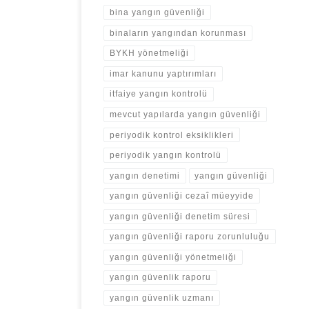
bina yangın güvenliği
binaların yangından korunması
BYKH yönetmeliği
imar kanunu yaptırımları
itfaiye yangın kontrolü
mevcut yapılarda yangın güvenliği
periyodik kontrol eksiklikleri
periyodik yangın kontrolü
yangın denetimi
yangın güvenliği
yangın güvenliği cezaî müeyyide
yangın güvenliği denetim süresi
yangın güvenliği raporu zorunluluğu
yangın güvenliği yönetmeliği
yangın güvenlik raporu
yangın güvenlik uzmanı