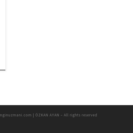
anginuzmani.com | ÖZKAN AYAN
– All rights reserved