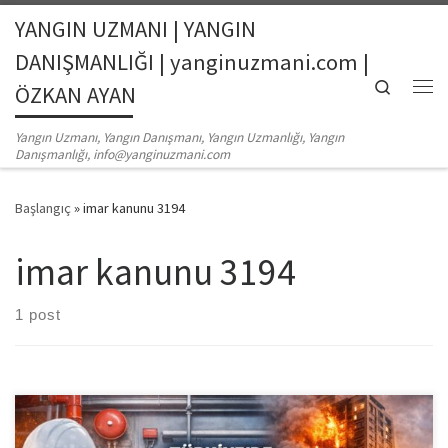
YANGIN UZMANI | YANGIN
Skip to content
DANIŞMANLIĞI | yanginuzmani.com |
Search
ÖZKAN AYAN
Me
Yangın Uzmanı, Yangın Danışmanı, Yangın Uzmanlığı, Yangın
Danışmanlığı, info@yanginuzmani.com
Başlangıç
»
imar kanunu 3194
imar kanunu 3194
1 post