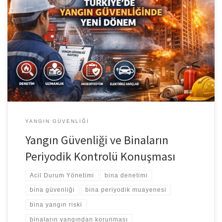
Giriş Konuşması Öncelikle hepiniz hoş geldiniz.Açıkçası hafta sonu
olduğu için bu kadar yoğun bir katılım beklemiyordum. Bu nedenle
ayrıca teşekkür ediyorum. Bu organizasyonda emeği geçen
herkese, özellikle hocamıza teşekkür ediyorum.Bu tür toplantılar
bizler için son derece kıymetli. Sahadan gelen görüşler, sorular ve
geri bildirimler bizim için yol gösterici oluyor. Bugün […]
YANGIN GÜVENLIĞI
Yangın Güvenliği ve Binaların
Periyodik Kontrolü Konuşması
Acil Durum Yönetimi
bina denetimi
bina güvenliği
bina periyodik muayenesi
bina yangın riski
binaların yangından korunması