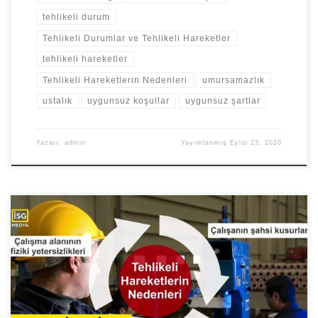
tehlikeli durum
Tehlikeli Durumlar ve Tehlikeli Hareketler
tehlikeli hareketler
Tehlikeli Hareketlerin Nedenleri
umursamazlık
ustalık
uygunsuz koşullar
uygunsuz şartlar
Yazarı:
admin
Yayımlanmış
Eylül 23, 2020
Tehlikeli Hareketlerin Nedenleri Tehlikeli Hareketlerin Başlıca
Nedenleri; Çalışanların şahsi kusurları, Dikkatsizlik, Ciddiyetsizlik,
Umursamazlık. Bilgi ve Ustalık Yetersizliği Çalışma Alanının Fiziki
Yetersizliği; Uygunsuz mekanik şartlar ve fiziki çevre olarak
sıralanmaktadır. İnsan önce güvensiz koşullar oluşturmakta sonra
da bu koşullar nedeniyle kaza yapmakta veya meslek hastalığına