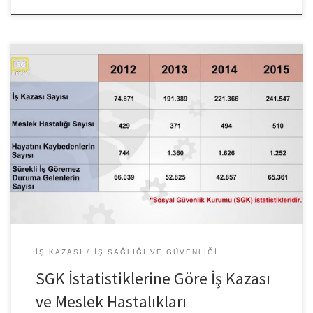
SGK tarafından paylaşılan istatistiklere göre 2012-2013-2014 ve
2015 yıllarında ülkemizde meydana gelen iş kazalarının ve meslek
hastalıklarının sayılarını ve bunlar neticesinde hayatını kaybeden ya
da sürekli iş göremez duruma gelenlerin sayısını tabloda
görebilirsiniz. Her 1 milyon çalışma saatinde meydana gelen iş
kazası sayısı, iş kazası sıklık hızı olarak ifade […]
İŞ KAZASI
İŞ SAĞLIĞI VE GÜVENLIĞI
SGK İstatistiklerine Göre İş Kazası
ve Meslek Hastalıkları