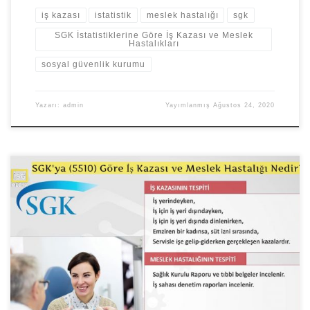
iş kazası
istatistik
meslek hastalığı
sgk
SGK İstatistiklerine Göre İş Kazası ve Meslek
Hastalıkları
sosyal güvenlik kurumu
Yazarı:
admin
Yayımlanmış
Ağustos 24, 2020
SGK’nın 5510 Sayılı Kanunu SGK’nın 5510 sayılı kanuna göre, İş
Kazası; sigortalı, iş yerinde bulunduğu sırada, işveren tarafından
yürütülmekte olan iş nedeniyle, sigortalı kendi adına ve hesabına
bağımsız çalışıyorsa, yürütmekte olduğu iş veya çalışma konusu
nedeniyle, iş yeri dışında bir işverene bağlı olarak çalışan
sigortalının görevli olarak iş yeri […]