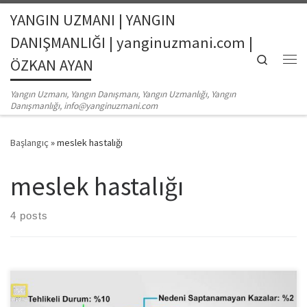
YANGIN UZMANI | YANGIN
Skip to content
DANIŞMANLIĞI | yanginuzmani.com |
Search
ÖZKAN AYAN
Me
Yangın Uzmanı, Yangın Danışmanı, Yangın Uzmanlığı, Yangın
Danışmanlığı, info@yanginuzmani.com
Başlangıç
»
meslek hastalığı
meslek hastalığı
4 posts