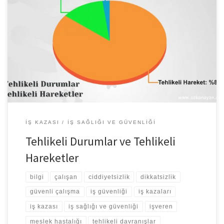
Tehlikeli Durumlar ve Tehlikeli Hareketler İş kazalarının %88’ini
tehlikeli hareket, %10’u tehlikeli durum, %2’si sebebi kaçınılmaz
ve bilinmeyen nedenlerden dolayı meydana gelmektedir. Bu
veriler iş güvenliğini sağlamada tehlikeli hareket ve tehlikeli
durumları bilmenin ve bunları fark etmenin ne kadar önemli
olduğunu göstermektedir.
İŞ KAZASI
İŞ SAĞLIĞI VE GÜVENLIĞI
Tehlikeli Durumlar ve Tehlikeli
Hareketler
bilgi
çalışan
ciddiyetsizlik
dikkatsizlik
güvenli çalışma
iş güvenliği
iş kazaları
iş kazası
iş sağlığı ve güvenliği
işveren
meslek hastalığı
tehlikeli davranışlar