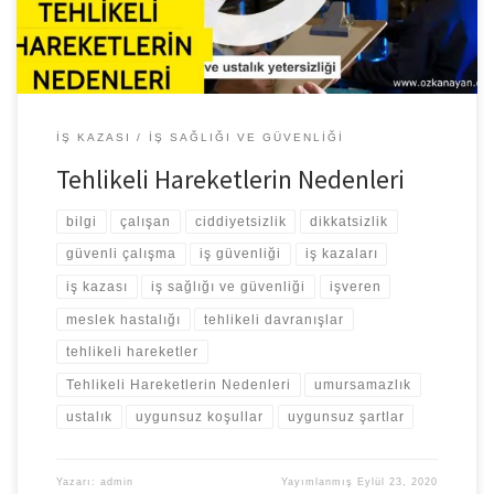
yakalanmaktadır. Kaza kusur oranlarını belirlerken […]
İŞ KAZASI
İŞ SAĞLIĞI VE GÜVENLIĞI
Tehlikeli Hareketlerin Nedenleri
bilgi
çalışan
ciddiyetsizlik
dikkatsizlik
güvenli çalışma
iş güvenliği
iş kazaları
iş kazası
iş sağlığı ve güvenliği
işveren
meslek hastalığı
tehlikeli davranışlar
tehlikeli hareketler
Tehlikeli Hareketlerin Nedenleri
umursamazlık
ustalık
uygunsuz koşullar
uygunsuz şartlar
Yazarı:
admin
Yayımlanmış
Eylül 23, 2020