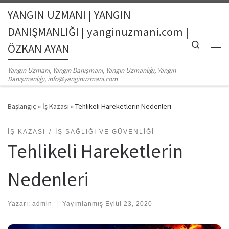
YANGIN UZMANI | YANGIN
Skip to content
DANIŞMANLIĞI | yanginuzmani.com |
Search
ÖZKAN AYAN
Me
Yangın Uzmanı, Yangın Danışmanı, Yangın Uzmanlığı, Yangın
Danışmanlığı, info@yanginuzmani.com
Başlangıç
»
İş Kazası
»
Tehlikeli Hareketlerin Nedenleri
İŞ KAZASI
İŞ SAĞLIĞI VE GÜVENLIĞI
Tehlikeli Hareketlerin
Nedenleri
Yazarı:
admin
|
Yayımlanmış
Eylül 23, 2020