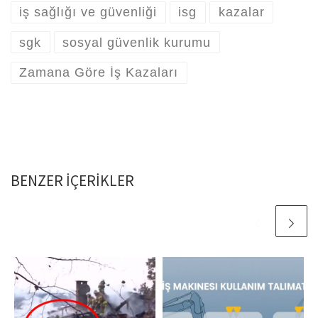
iş sağlığı ve güvenliği
isg
kazalar
sgk
sosyal güvenlik kurumu
Zamana Göre İş Kazaları
BENZER IÇERIKLER