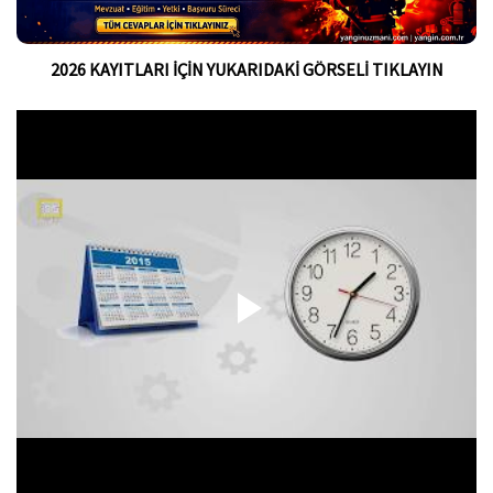
2026 KAYITLARI İÇİN YUKARIDAKİ GÖRSELİ TIKLAYIN