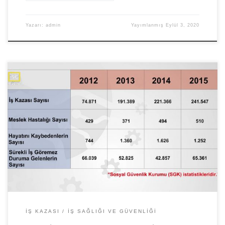
Yazarı:
admin
Yayımlanmış
Eylül 3, 2020
SGK tarafından paylaşılan istatistiklere göre 2012-2013-2014 ve
2015 yıllarında ülkemizde meydana gelen iş kazalarının ve meslek
hastalıklarının sayılarını ve bunlar neticesinde hayatını kaybeden ya
da sürekli iş göremez duruma gelenlerin sayısını tabloda
görebilirsiniz. Her 1 milyon çalışma saatinde meydana gelen iş
kazası sayısı, iş kazası sıklık hızı olarak ifade […]
İŞ KAZASI
İŞ SAĞLIĞI VE GÜVENLIĞI