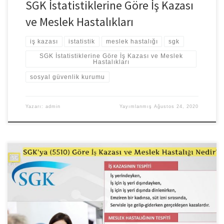
SGK İstatistiklerine Göre İş Kazası
ve Meslek Hastalıkları
iş kazası
istatistik
meslek hastalığı
sgk
SGK İstatistiklerine Göre İş Kazası ve Meslek
Hastalıkları
sosyal güvenlik kurumu
Yazarı:
admin
Yayımlanmış
Ağustos 24, 2020
SGK’nın 5510 Sayılı Kanunu SGK’nın 5510 sayılı kanuna göre, İş
Kazası; sigortalı, iş yerinde bulunduğu sırada, işveren tarafından
yürütülmekte olan iş nedeniyle, sigortalı kendi adına ve hesabına
bağımsız çalışıyorsa, yürütmekte olduğu iş veya çalışma konusu
nedeniyle, iş yeri dışında bir işverene bağlı olarak çalışan