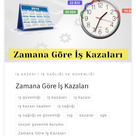
SGK İstatistikleri Zamana göre iş kazaları: 2015 yılında iş
kazalarında hayatını kaybedenlerden 827’si %48 son iş yerinde bir
yıldan daha az süredir çalışıyordu. 16 kişi ise başladığı gün iş
kazasında hayatını kaybetti. İş kazaları en çok 11 ile 11.59 saatleri
arasında yaşanıyor. 24.180’i 11:00 ile 11:59 saatleri arasında,
22.822’si […]
İŞ KAZASI
İŞ SAĞLIĞI VE GÜVENLIĞI
Zamana Göre İş Kazaları
iş güvenliği
iş kazaları
iş kazası
iş kazası saatleri
iş sağlığı
iş sağlığı ve güvenliği
isg
kazalar
sgk
sosyal güvenlik kurumu
Zamana Göre İş Kazaları