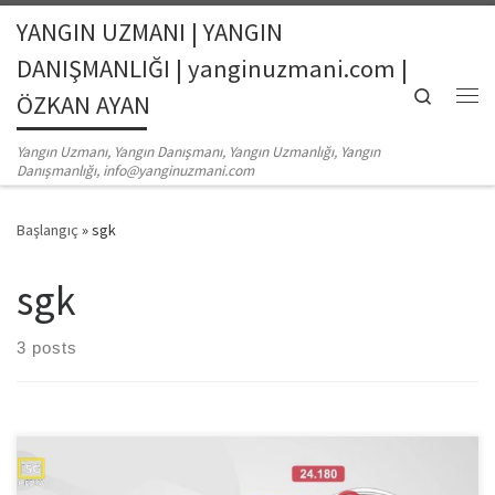
YANGIN UZMANI | YANGIN
Skip to content
DANIŞMANLIĞI | yanginuzmani.com |
Search
ÖZKAN AYAN
Me
Yangın Uzmanı, Yangın Danışmanı, Yangın Uzmanlığı, Yangın
Danışmanlığı, info@yanginuzmani.com
Başlangıç
»
sgk
sgk
3 posts