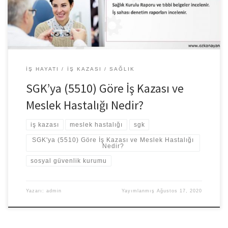
sigortalının görevli olarak iş yeri […]
İŞ HAYATI
İŞ KAZASI
SAĞLIK
SGK’ya (5510) Göre İş Kazası ve
Meslek Hastalığı Nedir?
iş kazası
meslek hastalığı
sgk
SGK'ya (5510) Göre İş Kazası ve Meslek Hastalığı
Nedir?
sosyal güvenlik kurumu
Yazarı:
admin
Yayımlanmış
Ağustos 17, 2020