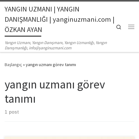
YANGIN UZMANI | YANGIN
Skip to content
DANIŞMANLIĞI | yanginuzmani.com |
Search
ÖZKAN AYAN
Me
Yangın Uzmanı, Yangın Danışmanı, Yangın Uzmanlığı, Yangın
Danışmanlığı, info@yanginuzmani.com
Başlangıç
»
yangın uzmanı görev tanımı
yangın uzmanı görev
tanımı
1 post