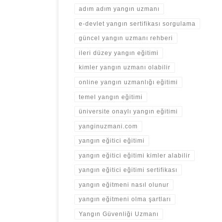
adım adım yangın uzmanı
e-devlet yangın sertifikası sorgulama
güncel yangın uzmanı rehberi
ileri düzey yangın eğitimi
kimler yangın uzmanı olabilir
online yangın uzmanlığı eğitimi
temel yangın eğitimi
üniversite onaylı yangın eğitimi
yanginuzmani.com
yangın eğitici eğitimi
yangın eğitici eğitimi kimler alabilir
yangın eğitici eğitimi sertifikası
yangın eğitmeni nasıl olunur
yangın eğitmeni olma şartları
Yangın Güvenliği Uzmanı