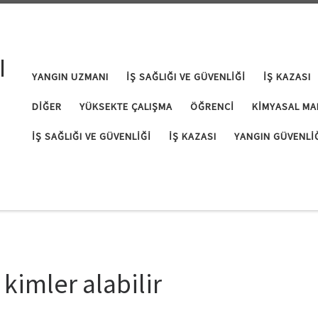
I
YANGIN UZMANI
İŞ SAĞLIĞI VE GÜVENLIĞI
İŞ KAZASI
DIĞER
YÜKSEKTE ÇALIŞMA
ÖĞRENCI
KIMYASAL MA
İŞ SAĞLIĞI VE GÜVENLIĞI
İŞ KAZASI
YANGIN GÜVENLI
 kimler alabilir