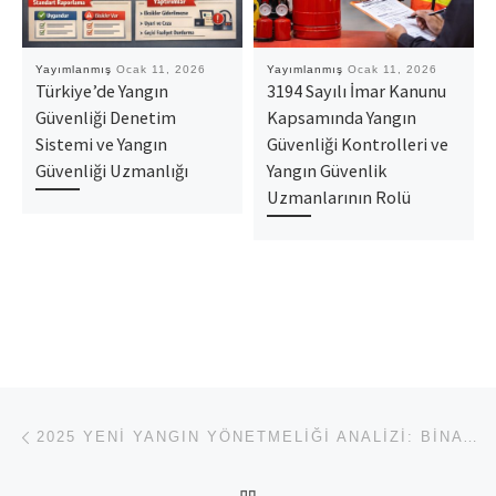
Yayımlanmış
Ocak 11, 2026
Yayımlanmış
Ocak 11, 2026
Türkiye’de Yangın
3194 Sayılı İmar Kanunu
Güvenliği Denetim
Kapsamında Yangın
Sistemi ve Yangın
Güvenliği Kontrolleri ve
Güvenliği Uzmanlığı
Yangın Güvenlik
Uzmanlarının Rolü
Yazı dolaşımı
Previous post
2025 YENI YANGIN YÖNETMELIĞI ANALIZI: BINA YÖNETICILERI, İŞLETMELER VE UZMANLAR İÇIN KAPSAMLI REHBER
BACK TO POST LIST