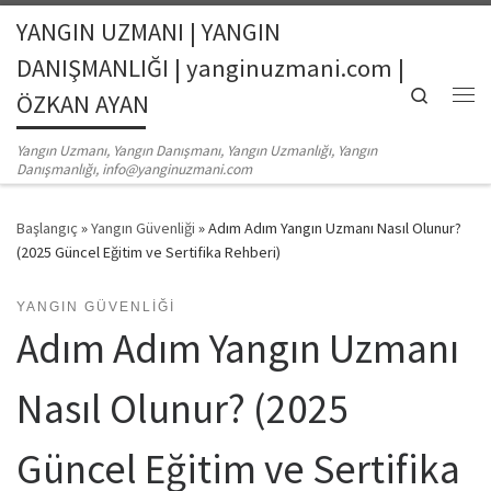
YANGIN UZMANI | YANGIN
Skip to content
DANIŞMANLIĞI | yanginuzmani.com |
Search
ÖZKAN AYAN
Me
Yangın Uzmanı, Yangın Danışmanı, Yangın Uzmanlığı, Yangın
Danışmanlığı, info@yanginuzmani.com
Başlangıç
»
Yangın Güvenliği
»
Adım Adım Yangın Uzmanı Nasıl Olunur?
(2025 Güncel Eğitim ve Sertifika Rehberi)
YANGIN GÜVENLIĞI
Adım Adım Yangın Uzmanı
Nasıl Olunur? (2025
Güncel Eğitim ve Sertifika