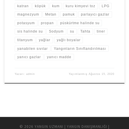
katran
köpük
kum
kuru kimyevi toz
LPG
magnezyum
Metan
pamuk
parlayıcı gazlar
potasyum
propan
püskürtme halinde su
sis halinde su
Sodyum
su
Tahta
tiner
titanyum
yağlar
yağlı boyalar
yanabilen sıvılar
Yangınların Sınıflandırılması
yanıcı gazlar
yanıcı madde
Yazarı:
admin
Yayımlanmış
Ağustos 15, 2020
© 2026
YANGIN UZMANI | YANGIN DANIŞMANLIĞI |