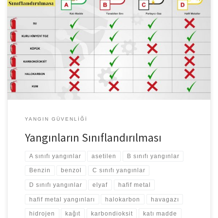
Yangınların Sınıflandırılması Yangınları yanmakta olan maddeye
göre 4 sınıfta toplayabiliriz. A sınıfı yangınlar: Tahta, kağıt, elyaf,
pamuk gibi katı madde yangınlarıdır. B sınıfı yangınlar: Benzin,
benzol, yağlar, yağlı boyalar, tiner, katran gibi yanabilen sıvılar bu
sınıfa girer. C sınıfı yangınlar: Metan, propan, LPG, asetilen,
havagazı, hidrojen gibi parlayıcı gazlar […]
YANGIN GÜVENLIĞI
Yangınların Sınıflandırılması
A sınıfı yangınlar
asetilen
B sınıfı yangınlar
Benzin
benzol
C sınıfı yangınlar
D sınıfı yangınlar
elyaf
hafif metal
hafif metal yangınları
halokarbon
havagazı
hidrojen
kağıt
karbondioksit
katı madde