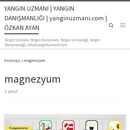
YANGIN UZMANI | YANGIN
Skip to content
DANIŞMANLIĞI | yanginuzmani.com |
Search
ÖZKAN AYAN
Me
Yangın Uzmanı, Yangın Danışmanı, Yangın Uzmanlığı, Yangın
Danışmanlığı, info@yanginuzmani.com
Başlangıç
»
magnezyum
magnezyum
1 post