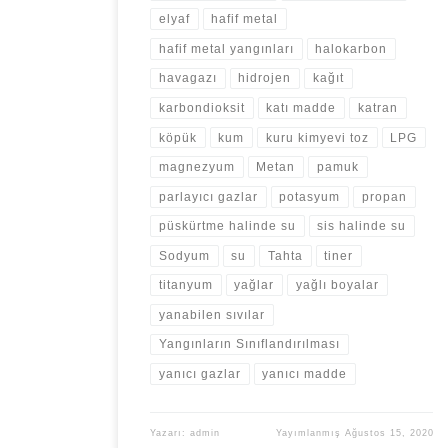
elyaf
hafif metal
hafif metal yangınları
halokarbon
havagazı
hidrojen
kağıt
karbondioksit
katı madde
katran
köpük
kum
kuru kimyevi toz
LPG
magnezyum
Metan
pamuk
parlayıcı gazlar
potasyum
propan
püskürtme halinde su
sis halinde su
Sodyum
su
Tahta
tiner
titanyum
yağlar
yağlı boyalar
yanabilen sıvılar
Yangınların Sınıflandırılması
yanıcı gazlar
yanıcı madde
Yazarı:
admin
Yayımlanmış
Ağustos 15, 2020