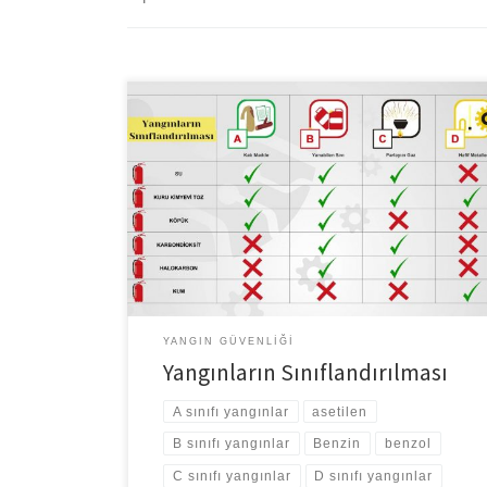
Yangınların Sınıflandırılması Yangınları yanmakta olan
maddeye göre 4 sınıfta toplayabiliriz. A sınıfı yangınlar:
Tahta, kağıt, elyaf, pamuk gibi katı madde yangınlarıdır.
B sınıfı yangınlar: Benzin, benzol, yağlar, yağlı boyalar,
tiner, katran gibi yanabilen sıvılar bu sınıfa girer. C sınıfı
yangınlar: Metan, propan, LPG, asetilen, havagazı,
hidrojen gibi parlayıcı gazlar […]
YANGIN GÜVENLIĞI
Yangınların Sınıflandırılması
A sınıfı yangınlar
asetilen
B sınıfı yangınlar
Benzin
benzol
C sınıfı yangınlar
D sınıfı yangınlar