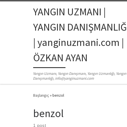
Skip to content
YANGIN UZMANI |
YANGIN DANIŞMANLIĞ
| yanginuzmani.com |
ÖZKAN AYAN
Yangın Uzmanı, Yangın Danışmanı, Yangın Uzmanlığı, Yangın
Danışmanlığı, info@yanginuzmani.com
Başlangıç
»
benzol
benzol
1 post