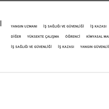
I
YANGIN UZMANI
İŞ SAĞLIĞI VE GÜVENLIĞI
İŞ KAZASI
DIĞER
YÜKSEKTE ÇALIŞMA
ÖĞRENCI
KIMYASAL MA
İŞ SAĞLIĞI VE GÜVENLIĞI
İŞ KAZASI
YANGIN GÜVENLI