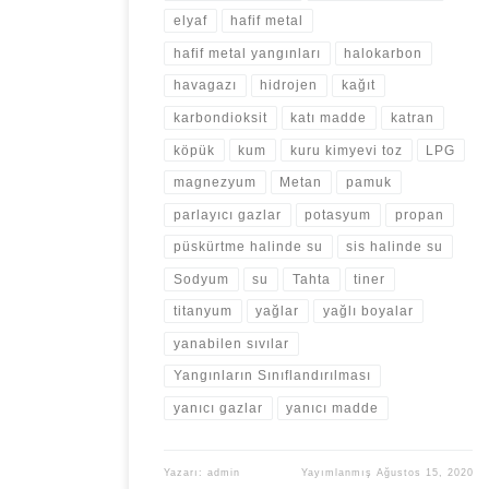
elyaf
hafif metal
hafif metal yangınları
halokarbon
havagazı
hidrojen
kağıt
karbondioksit
katı madde
katran
köpük
kum
kuru kimyevi toz
LPG
magnezyum
Metan
pamuk
parlayıcı gazlar
potasyum
propan
püskürtme halinde su
sis halinde su
Sodyum
su
Tahta
tiner
titanyum
yağlar
yağlı boyalar
yanabilen sıvılar
Yangınların Sınıflandırılması
yanıcı gazlar
yanıcı madde
Yazarı:
admin
Yayımlanmış
Ağustos 15, 2020