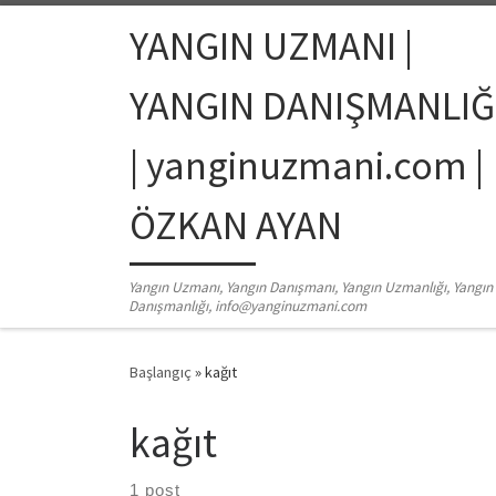
Skip to content
YANGIN UZMANI |
YANGIN DANIŞMANLIĞ
| yanginuzmani.com |
ÖZKAN AYAN
Yangın Uzmanı, Yangın Danışmanı, Yangın Uzmanlığı, Yangın
Danışmanlığı, info@yanginuzmani.com
Başlangıç
»
kağıt
kağıt
1 post