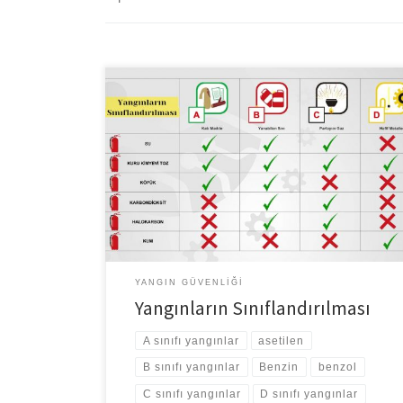
Yangınların Sınıflandırılması Yangınları yanmakta olan
maddeye göre 4 sınıfta toplayabiliriz. A sınıfı yangınlar:
Tahta, kağıt, elyaf, pamuk gibi katı madde yangınlarıdır.
B sınıfı yangınlar: Benzin, benzol, yağlar, yağlı boyalar,
tiner, katran gibi yanabilen sıvılar bu sınıfa girer. C sınıfı
yangınlar: Metan, propan, LPG, asetilen, havagazı,
hidrojen gibi parlayıcı gazlar […]
YANGIN GÜVENLIĞI
Yangınların Sınıflandırılması
A sınıfı yangınlar
asetilen
B sınıfı yangınlar
Benzin
benzol
C sınıfı yangınlar
D sınıfı yangınlar