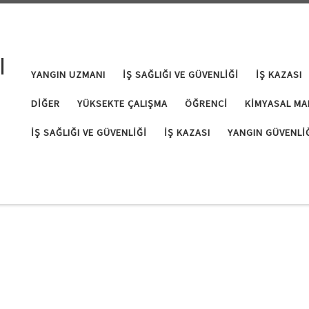
I
YANGIN UZMANI
İŞ SAĞLIĞI VE GÜVENLIĞI
İŞ KAZASI
DIĞER
YÜKSEKTE ÇALIŞMA
ÖĞRENCI
KIMYASAL MA
İŞ SAĞLIĞI VE GÜVENLIĞI
İŞ KAZASI
YANGIN GÜVENLI