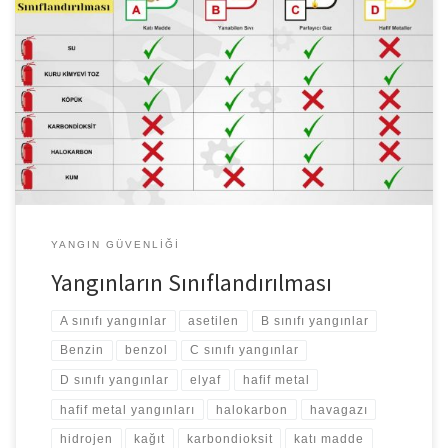
Yangınların Sınıflandırılması Yangınları yanmakta olan maddeye
göre 4 sınıfta toplayabiliriz. A sınıfı yangınlar: Tahta, kağıt, elyaf,
pamuk gibi katı madde yangınlarıdır. B sınıfı yangınlar: Benzin,
benzol, yağlar, yağlı boyalar, tiner, katran gibi yanabilen sıvılar bu
sınıfa girer. C sınıfı yangınlar: Metan, propan, LPG, asetilen,
havagazı, hidrojen gibi parlayıcı gazlar […]
YANGIN GÜVENLIĞI
Yangınların Sınıflandırılması
A sınıfı yangınlar
asetilen
B sınıfı yangınlar
Benzin
benzol
C sınıfı yangınlar
D sınıfı yangınlar
elyaf
hafif metal
hafif metal yangınları
halokarbon
havagazı
hidrojen
kağıt
karbondioksit
katı madde