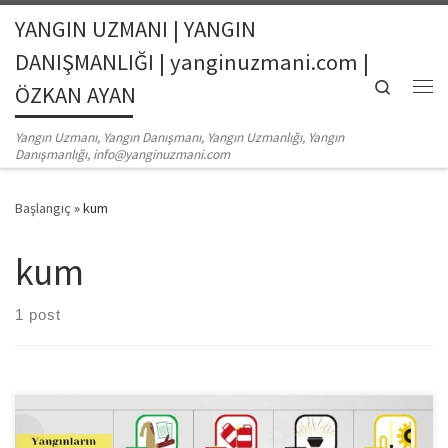
YANGIN UZMANI | YANGIN
Skip to content
DANIŞMANLIĞI | yanginuzmani.com |
Search
ÖZKAN AYAN
Me
Yangın Uzmanı, Yangın Danışmanı, Yangın Uzmanlığı, Yangın
Danışmanlığı, info@yanginuzmani.com
Başlangıç
»
kum
kum
1 post