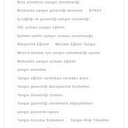
Bina yöneticisi yangın yönetmeliği
Binalarda yangın güvenliği denetimi
BYKHY
İş sağlığı ve güvenliği yangın uzmanlığı
İSG uzmanı yangın eğitimi
İşletme sahibi yangın uzmanı zorunluluğu
İtfaiyecilik Eğitimi
Mesleki Eğitim Yangın
Mevcut binalar için yangın yönetmeliği uyumu
Mühendis yangın uzmanı eğitimi
yangın denetimi
Yangın eğitimi sertifikası nereden alınır
Yangın güvenliği danışmanlık hizmetleri
Yangın Güvenliği Uzmanı
Yangın güvenliği yönetmelik değişiklikleri
yangın güvenlik raporu
Yangın Koruma Sistemleri
Yangın Risk Yönetimi