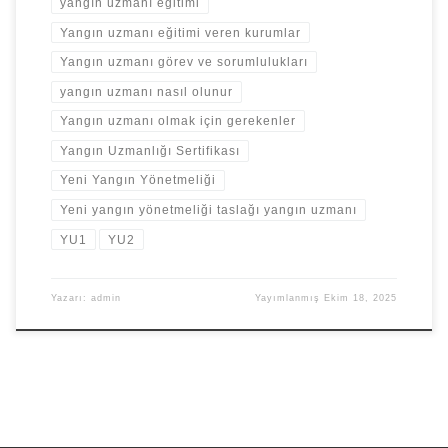
yangın uzmanı eğitimi
Yangın uzmanı eğitimi veren kurumlar
Yangın uzmanı görev ve sorumlulukları
yangın uzmanı nasıl olunur
Yangın uzmanı olmak için gerekenler
Yangın Uzmanlığı Sertifikası
Yeni Yangın Yönetmeliği
Yeni yangın yönetmeliği taslağı yangın uzmanı
YU1
YU2
Yazarı:
admin
Yayımlanmış
Ekim 18, 2025