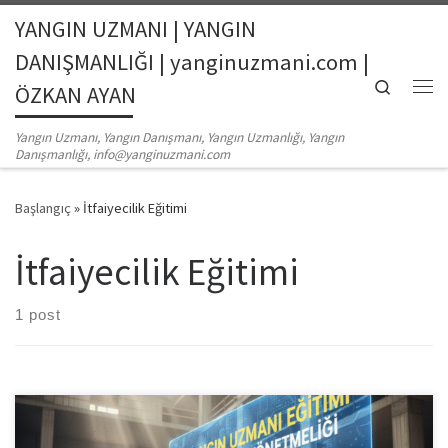
YANGIN UZMANI | YANGIN
Skip to content
DANIŞMANLIĞI | yanginuzmani.com |
Search
ÖZKAN AYAN
Me
Yangın Uzmanı, Yangın Danışmanı, Yangın Uzmanlığı, Yangın
Danışmanlığı, info@yanginuzmani.com
Başlangıç
»
İtfaiyecilik Eğitimi
İtfaiyecilik Eğitimi
1 post