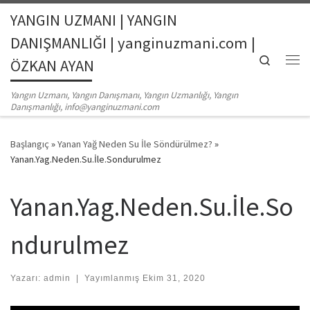
YANGIN UZMANI | YANGIN
Skip to content
DANIŞMANLIĞI | yanginuzmani.com |
Search
ÖZKAN AYAN
Me
Yangın Uzmanı, Yangın Danışmanı, Yangın Uzmanlığı, Yangın
Danışmanlığı, info@yanginuzmani.com
Başlangıç
»
Yanan Yağ Neden Su İle Söndürülmez?
»
Yanan.Yag.Neden.Su.İle.Sondurulmez
Yanan.Yag.Neden.Su.İle.So
ndurulmez
Yazarı:
admin
|
Yayımlanmış
Ekim 31, 2020