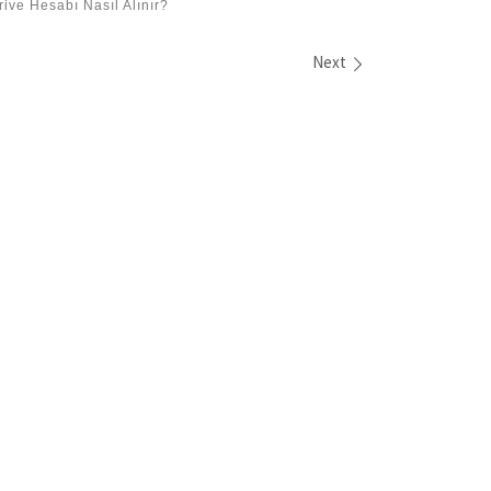
ive Hesabı Nasıl Alınır?
Next