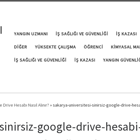
I
YANGIN UZMANI
İŞ SAĞLIĞI VE GÜVENLIĞI
İŞ KAZASI
DIĞER
YÜKSEKTE ÇALIŞMA
ÖĞRENCI
KIMYASAL MA
İŞ SAĞLIĞI VE GÜVENLIĞI
İŞ KAZASI
YANGIN GÜVENLI
 Drive Hesabı Nasıl Alınır?
»
sakarya-universitesi-sinirsiz-google-drive-hesab
sinirsiz-google-drive-hesabi-