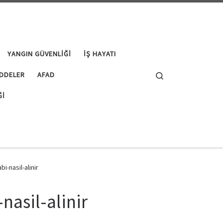
YANGIN GÜVENLIĞI
İŞ HAYATI
Search
DDELER
AFAD
ĞI
i-nasil-alinir
nasil-alinir