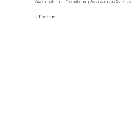
Yazarı:
admin
|
Yayımlanmış
Ağustos 9, 2020
-
bo
Images navigation
Previous