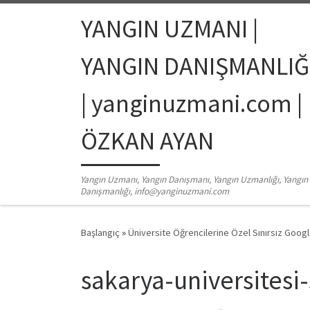
Skip to content
YANGIN UZMANI |
YANGIN DANIŞMANLIĞ
| yanginuzmani.com |
ÖZKAN AYAN
Yangın Uzmanı, Yangın Danışmanı, Yangın Uzmanlığı, Yangın
Danışmanlığı, info@yanginuzmani.com
Başlangıç
»
Üniversite Öğrencilerine Özel Sınırsız Google
sakarya-universitesi-