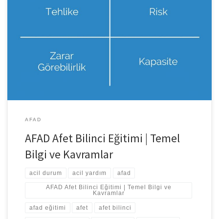
AFAD Birey ve Aileler İçin Afet Bilinci Eğitimine Hoş Geldiniz
Eğitimimizde neler var? Afet ve acil durum alanında temel bilgi ve
kavramlar, Afet öncesi yapılması gerekenler, Afete hazırlığın
önemi, Yaşam çevremizdeki riskler, Yaşam çevremizdeki risklerin
azaltılması, DASK ve zorunlu deprem sigortası, Afet ve acil durum
aile planı, Afet ve acil […]
AFAD
AFAD Afet Bilinci Eğitimi | Temel
Bilgi ve Kavramlar
acil durum
acil yardım
afad
AFAD Afet Bilinci Eğitimi | Temel Bilgi ve
Kavramlar
afad eğitimi
afet
afet bilinci