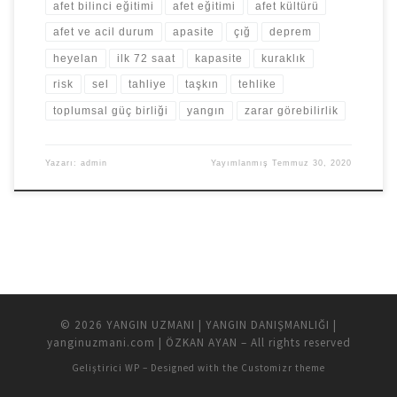
afet bilinci eğitimi
afet eğitimi
afet kültürü
afet ve acil durum
apasite
çığ
deprem
heyelan
ilk 72 saat
kapasite
kuraklık
risk
sel
tahliye
taşkın
tehlike
toplumsal güç birliği
yangın
zarar görebilirlik
Yazarı:
admin
Yayımlanmış
Temmuz 30, 2020
© 2026
YANGIN UZMANI | YANGIN DANIŞMANLIĞI |
yanginuzmani.com | ÖZKAN AYAN
– All rights reserved
Geliştirici
WP
– Designed with the
Customizr theme