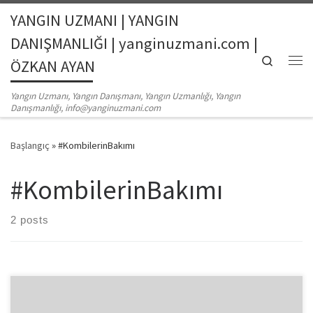
YANGIN UZMANI | YANGIN
Skip to content
DANIŞMANLIĞI | yanginuzmani.com |
Search
ÖZKAN AYAN
Me
Yangın Uzmanı, Yangın Danışmanı, Yangın Uzmanlığı, Yangın
Danışmanlığı, info@yanginuzmani.com
Başlangıç
»
#KombilerinBakımı
#KombilerinBakımı
2 posts