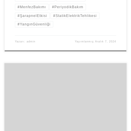
#MenfezBakımı
#PeriyodikBakım
#ŞarapnelEtkisi
#StatikElektrikTehlikesi
#YangınGüvenliği
Yazarı:
admin
Yayımlanmış
Aralık 7, 2024
Beylikdüzü Doğal Gaz Patlaması: Olayın Tüm Detayları ve Uzman
Görüşleri 7 Aralık 2024 sabahında İstanbul Beylikdüzü’nde yaşanan
doğal gaz patlaması, bölge halkını şok etti. Bu olay, doğal gaz
kullanımı ve güvenliği konusunu bir kez daha gündeme taşıdı.
Yangın güvenliği uzmanı Levent Yasa, patlamanın sebeplerini ve
alınması gereken tedbirleri kapsamlı bir […]