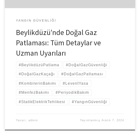
YANGIN GÜVENLIĞI
Beylikdüzü’nde Doğal Gaz
Patlaması: Tüm Detaylar ve
Uzman Uyarıları
#BeylikdüzüPatlama
#DoğalGazGüvenliği
#DoğalGazKaçağı
#DoğalGazPatlaması
#KombilerinBakımı
#LeventYasa
#MenfezBakımı
#PeriyodikBakım
#StatikElektrikTehlikesi
#YangınGüvenliği
Yazarı:
admin
Yayımlanmış
Aralık 7, 2024