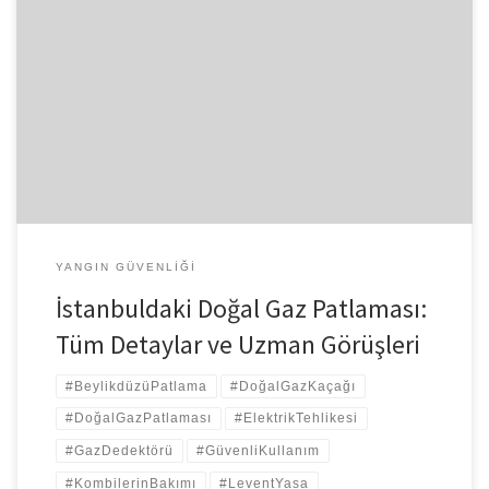
Beylikdüzü’ndeki Doğal Gaz Patlaması: Tüm Detaylar ve Uzman
Görüşleri 7 Aralık 2024 sabahı Beylikdüzü’nde meydana gelen
doğal gaz patlaması, önemli bir güvenlik sorunu olarak gündeme
geldi. Yangın güvenliği uzmanı Levent Yasa, olayın nedenlerini,
etkilerini ve alınması gereken önlemleri ayrıntılı bir şekilde
değerlendirdi. Olayın Detayları ve Patlamanın Sebebi Sabah
07:35’te bodrum […]
YANGIN GÜVENLIĞI
İstanbuldaki Doğal Gaz Patlaması:
Tüm Detaylar ve Uzman Görüşleri
#BeylikdüzüPatlama
#DoğalGazKaçağı
#DoğalGazPatlaması
#ElektrikTehlikesi
#GazDedektörü
#GüvenliKullanım
#KombilerinBakımı
#LeventYasa