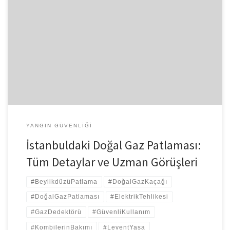
Beylikdüzü’ndeki Doğal Gaz Patlaması: Tüm Detaylar ve Uzman
Görüşleri 7 Aralık 2024 sabahı Beylikdüzü’nde meydana gelen
doğal gaz patlaması, önemli bir güvenlik sorunu olarak gündeme
geldi. Yangın güvenliği uzmanı Levent Yasa, olayın nedenlerini,
etkilerini ve alınması gereken önlemleri ayrıntılı bir şekilde
değerlendirdi. Olayın Detayları ve Patlamanın Sebebi Sabah
07:35’te bodrum […]
YANGIN GÜVENLIĞI
İstanbuldaki Doğal Gaz Patlaması:
Tüm Detaylar ve Uzman Görüşleri
#BeylikdüzüPatlama
#DoğalGazKaçağı
#DoğalGazPatlaması
#ElektrikTehlikesi
#GazDedektörü
#GüvenliKullanım
#KombilerinBakımı
#LeventYasa