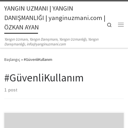
YANGIN UZMANI | YANGIN
Skip to content
DANIŞMANLIĞI | yanginuzmani.com |
Search
ÖZKAN AYAN
Me
Yangın Uzmanı, Yangın Danışmanı, Yangın Uzmanlığı, Yangın
Danışmanlığı, info@yanginuzmani.com
Başlangıç
»
#GüvenliKullanım
#GüvenliKullanım
1 post