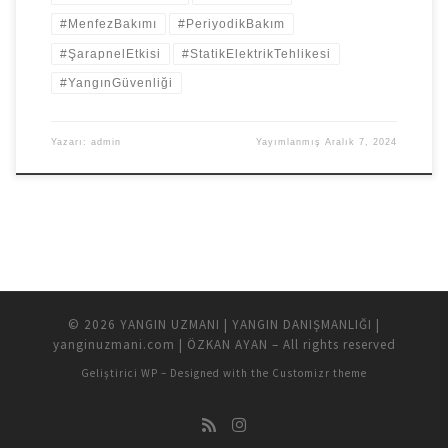
#MenfezBakımı
#PeriyodikBakım
#ŞarapnelEtkisi
#StatikElektrikTehlikesi
#YangınGüvenliği
Yazarı:
admin
Yayımlanmış
Aralık 7, 2024
© 2026
YANGIN UZMANI | YANGIN DANIŞMANLIĞI |
yanginuzmani.com | ÖZKAN AYAN
– All rights reserved
Geliştirici
WP
– Designed with the
Customizr theme