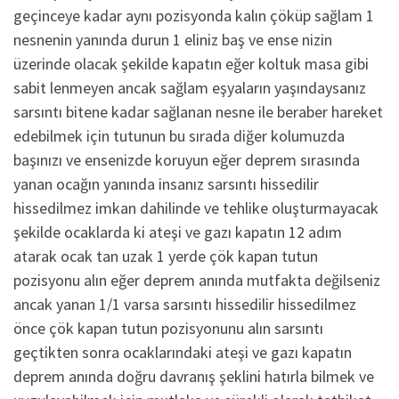
geçinceye kadar aynı pozisyonda kalın çöküp sağlam 1
nesnenin yanında durun 1 eliniz baş ve ense nizin
üzerinde olacak şekilde kapatın eğer koltuk masa gibi
sabit lenmeyen ancak sağlam eşyaların yaşındaysanız
sarsıntı bitene kadar sağlanan nesne ile beraber hareket
edebilmek için tutunun bu sırada diğer kolumuzda
başınızı ve ensenizde koruyun eğer deprem sırasında
yanan ocağın yanında insanız sarsıntı hissedilir
hissedilmez imkan dahilinde ve tehlike oluşturmayacak
şekilde ocaklarda ki ateşi ve gazı kapatın 12 adım
atarak ocak tan uzak 1 yerde çök kapan tutun
pozisyonu alın eğer deprem anında mutfakta değilseniz
ancak yanan 1/1 varsa sarsıntı hissedilir hissedilmez
önce çök kapan tutun pozisyonunu alın sarsıntı
geçtikten sonra ocaklarındaki ateşi ve gazı kapatın
deprem anında doğru davranış şeklini hatırla bilmek ve