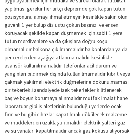
uygulayabilmek için mutlaka ve sürekli olarak tatbikat
yapılması gerekir her artçı depremde çök kapan tutun
pozisyonunu almayı ihmal etmeyin kesinlikle sakin olun
güvenli 1 yer bulup diz üstü çökün başınızı ve enseni
koruyacak şekilde kapan düşmemek için sabit 1 yere
tutun merdivenlere ya da çıkışlara doğru koşu
olmamalıdır balkona çıkılmamalıdır balkonlardan ya da
pencerelerden aşağıya atlanmamalıdır kesinlikle
asansör kullanılmamalıdır telefonlar acil durum ve
yangınları bildirmek dışında kullanılmamalıdır kibrit veya
çakmak yakılmalı elektrik düğmelerine dokunulmaması
dır tekerlekli sandalyede isek tekerlekler kilitlenerek
baş ve boyun korumaya alınmalıdır mutfak imalat hane
laboratuar gibi iş aletlerinin bulunduğu yerlerde ocak
fırın ve bu gibi cihazlar kapatılmalı dökülecek malzeme
ve maddelerden uzaklaştırılmalıdır elektrik şalteri gaz
ve su vanaları kapatılmalıdır ancak gaz kokusu alıyorsak