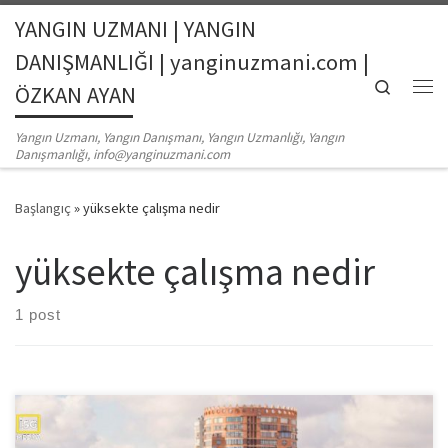
YANGIN UZMANI | YANGIN
Skip to content
DANIŞMANLIĞI | yanginuzmani.com |
Search
ÖZKAN AYAN
Me
Yangın Uzmanı, Yangın Danışmanı, Yangın Uzmanlığı, Yangın
Danışmanlığı, info@yanginuzmani.com
Başlangıç
»
yüksekte çalışma nedir
yüksekte çalışma nedir
1 post