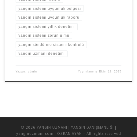
yangın sistemi uygunluk belgesi
yangın sistemi uygunluk raporu
yangın sistemi yıllık denetimi
yangın sistemi zorunlu mu
yangın söndürme sistemi kontrolü
yangın uzmanı denetimi
Yazarı:
admin
Yayımlanmış
Ekim 18, 2025
© 2026
YANGIN UZMANI | YANGIN DANIŞMANLIĞI |
yanginuzmani.com | ÖZKAN AYAN
– All rights reserved