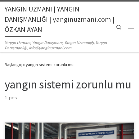
YANGIN UZMANI | YANGIN
Skip to content
DANIŞMANLIĞI | yanginuzmani.com |
Search
ÖZKAN AYAN
Me
Yangın Uzmanı, Yangın Danışmanı, Yangın Uzmanlığı, Yangın
Danışmanlığı, info@yanginuzmani.com
Başlangıç
»
yangın sistemi zorunlu mu
yangın sistemi zorunlu mu
1 post