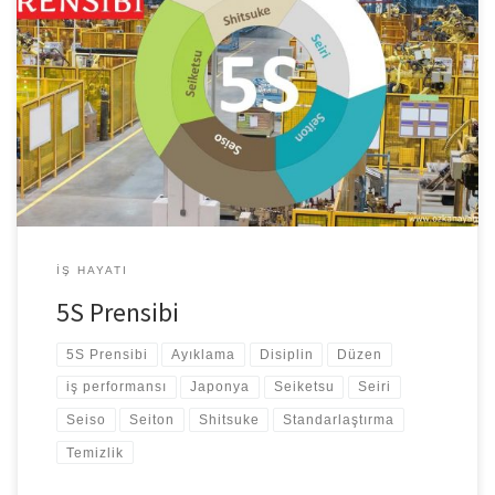
5S Prensibi Temiz ve düzenli bir çalışma alanı, çalışma
performansının ve verimliliğini artmasını, israfın azalmasını sağlar.
Çalışma alanlarının temiz, düzenli ve amaca uygun biçime
sokulması için uygulanan bir verimlilik metodolojisi olan 5S,
Japonca kelimelerin baş harflerinden oluşur. 1950’lerde
Japonya’da ortaya çıkan 5S, yalın üretim metodunun vazgeçilmez
bir parçası haline gelmiştir. […]
İŞ HAYATI
5S Prensibi
5S Prensibi
Ayıklama
Disiplin
Düzen
iş performansı
Japonya
Seiketsu
Seiri
Seiso
Seiton
Shitsuke
Standarlaştırma
Temizlik