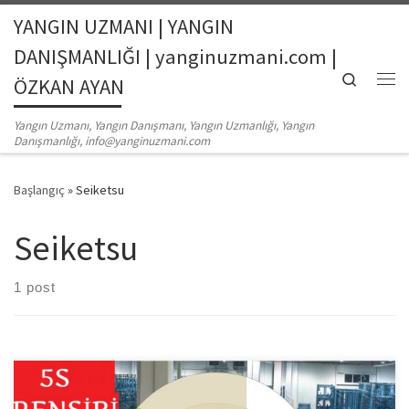
YANGIN UZMANI | YANGIN
Skip to content
DANIŞMANLIĞI | yanginuzmani.com |
Search
ÖZKAN AYAN
Me
Yangın Uzmanı, Yangın Danışmanı, Yangın Uzmanlığı, Yangın
Danışmanlığı, info@yanginuzmani.com
Başlangıç
»
Seiketsu
Seiketsu
1 post