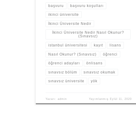
başvuru
başvuru koşulları
ikinci üniversite
İkinci Üniversite Nedir
İkinci Üniversite Nedir Nasıl Okunur?
(Sınavsız)
istanbul üniversitesi
kayıt
lisans
Nasıl Okunur? (Sınavsız)
öğrenci
öğrenci adayları
önlisans
sınavsız bölüm
sınavsız okumak
sınavsız üniversite
yök
Yazarı:
admin
Yayımlanmış
Eylül 11, 2020