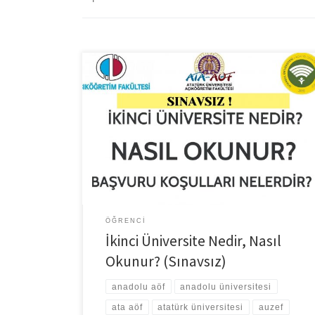
Eğitimin pandemi süreci sonrasında artık tamamen
web ortamına taşınmasıyla ikinci üniversite okunması
ve hangi üniversitede nasıl ve hangi programın
okunabileceği soruları öğrenci adaylarının aklında. Peki
İkinci Üniversite nedir? Nasıl ve nerelerde okunur? Kayıt
ve başvuru nasıl olur? Başvuru şartları nelerdir? Şimdi
bu soruların cevaplarına ve detaylarına bakalım. İkinci
üniversite […]
ÖĞRENCI
İkinci Üniversite Nedir, Nasıl
Okunur? (Sınavsız)
anadolu aöf
anadolu üniversitesi
ata aöf
atatürk üniversitesi
auzef