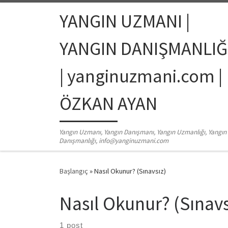
Skip to content
YANGIN UZMANI |
YANGIN DANIŞMANLIĞ
| yanginuzmani.com |
ÖZKAN AYAN
Yangın Uzmanı, Yangın Danışmanı, Yangın Uzmanlığı, Yangın
Danışmanlığı, info@yanginuzmani.com
Başlangıç
»
Nasıl Okunur? (Sınavsız)
Nasıl Okunur? (Sınavs
1 post