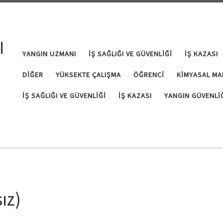
I
YANGIN UZMANI
İŞ SAĞLIĞI VE GÜVENLIĞI
İŞ KAZASI
DIĞER
YÜKSEKTE ÇALIŞMA
ÖĞRENCI
KIMYASAL MA
İŞ SAĞLIĞI VE GÜVENLIĞI
İŞ KAZASI
YANGIN GÜVENLI
ız)