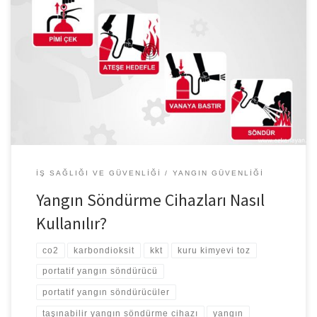
Yangın Söndürme Cihazları Nasıl Kullanılır? Yangın söndürme
cihazlarında manometre mutlaka yeşil alanda olmalıdır. Alt
kırmızıda ise basınç yok demektir ve toz püskürtmez, üst kırmızıda
ise aşırı basınç vardır ve tüpün patlama ihtimali vardır. Emniyet pimi
çıkmadan bası yapılmaz, tüpün kullanılmadığı emniyet piminin
üstündeki mühürden anlaşılır. Yangın söndürme cihazları nasıl […]
İŞ SAĞLIĞI VE GÜVENLIĞI
YANGIN GÜVENLIĞI
Yangın Söndürme Cihazları Nasıl
Kullanılır?
co2
karbondioksit
kkt
kuru kimyevi toz
portatif yangın söndürücü
portatif yangın söndürücüler
taşınabilir yangın söndürme cihazı
yangın