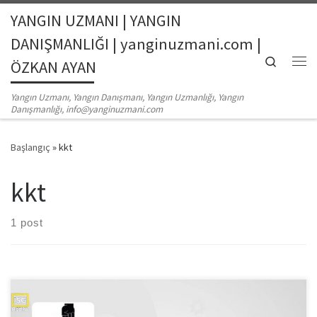
YANGIN UZMANI | YANGIN
Skip to content
DANIŞMANLIĞI | yanginuzmani.com |
Search
ÖZKAN AYAN
Me
Yangın Uzmanı, Yangın Danışmanı, Yangın Uzmanlığı, Yangın
Danışmanlığı, info@yanginuzmani.com
Başlangıç
»
kkt
kkt
1 post