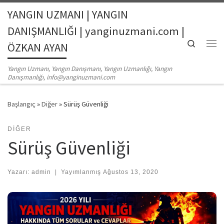
YANGIN UZMANI | YANGIN
Skip to content
DANIŞMANLIĞI | yanginuzmani.com |
Search
ÖZKAN AYAN
Me
Yangın Uzmanı, Yangın Danışmanı, Yangın Uzmanlığı, Yangın
Danışmanlığı, info@yanginuzmani.com
Başlangıç
»
Diğer
»
Sürüş Güvenliği
DIĞER
Sürüş Güvenliği
Yazarı:
admin
|
Yayımlanmış
Ağustos 13, 2020