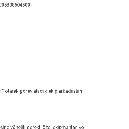
+905308504500
)
ci” olarak görev alacak ekip arkadaşları
sine yönelik gerekli özel ekipmanları ve