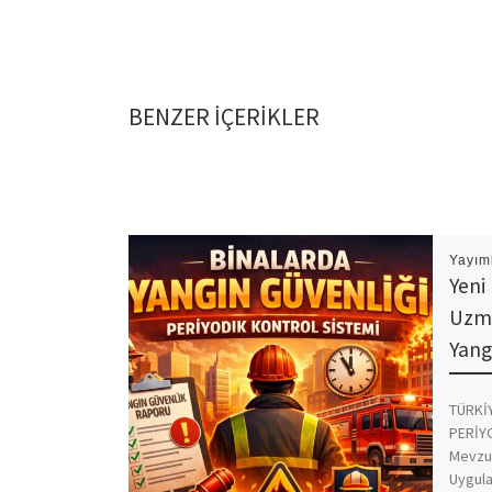
BENZER IÇERIKLER
Yayım
Yeni
Uzma
Yang
TÜRKİY
PERİY
Mevzua
Uygula