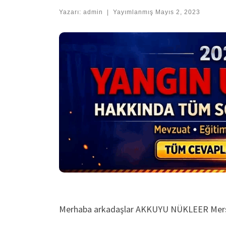
Yazarı:
admin
|
Yayımlanmış
Mayıs 2, 2023
Merhaba arkadaşlar AKKUYU NÜKLEER Mersin il