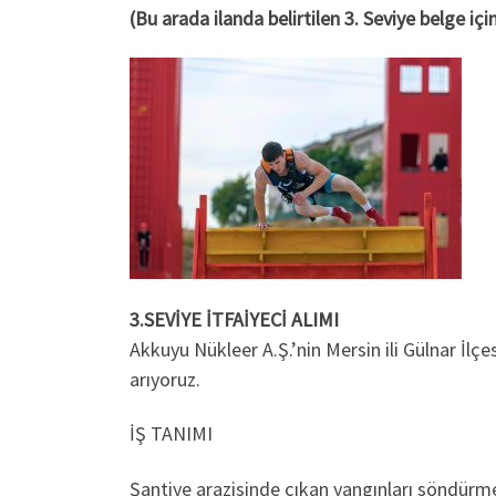
(Bu arada ilanda belirtilen 3. Seviye belge içi
3.SEVİYE İTFAİYECİ ALIMI
Akkuyu Nükleer A.Ş.’nin Mersin ili Gülnar İlç
arıyoruz.
İŞ TANIMI
Şantiye arazisinde çıkan yangınları söndürme