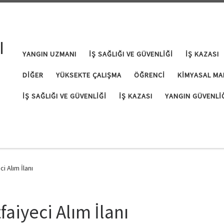
I
YANGIN UZMANI
İŞ SAĞLIĞI VE GÜVENLIĞI
İŞ KAZASI
DIĞER
YÜKSEKTE ÇALIŞMA
ÖĞRENCI
KIMYASAL MA
İŞ SAĞLIĞI VE GÜVENLIĞI
İŞ KAZASI
YANGIN GÜVENLI
i Alım İlanı
faiyeci Alım İlanı