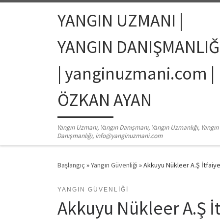
Skip to content
YANGIN UZMANI |
YANGIN DANIŞMANLIĞ
| yanginuzmani.com |
ÖZKAN AYAN
Yangın Uzmanı, Yangın Danışmanı, Yangın Uzmanlığı, Yangın
Danışmanlığı, info@yanginuzmani.com
Başlangıç
»
Yangın Güvenliği
»
Akkuyu Nükleer A.Ş İtfaiyec
YANGIN GÜVENLIĞI
Akkuyu Nükleer A.Ş İt