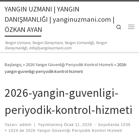
YANGIN UZMANI | YANGIN
Skip to content
DANIŞMANLIĞI | yanginuzmani.com |
Search
ÖZKAN AYAN
Me
Yangın Uzmanı, Yangın Danışmanı, Yangın Uzmanlığı, Yangın
Danışmanlığı, info@yanginuzmani.com
Başlangıç
»
2026 Yangın Güvenliği Periyodik Kontrol Hizmeti
»
2026-
yangin-guvenligi-periyodik-kontrol-hizmeti
2026-yangin-guvenligi-
periyodik-kontrol-hizmeti
Yazarı:
admin
|
Yayımlanmış
Ocak 11, 2026
-
boyutlarda
1536
× 1024
de
2026 Yangın Güvenliği Periyodik Kontrol Hizmeti